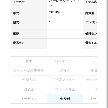
ハーレーダビッドソ
メーカー
モデル名
ン
2010年
年式
排気量
-
型式
エンジンタイプ
-
燃費
燃料タンク容量
-
最高出力
最大トルク
新車
ワンオーナー
ノーマル
メーカー認定中古車
通販可
盗難防止装
逆輸入車
社外マフラー
オリジナルペ
改公認
フレーム修正
現状販売
オーディオ
セル付
オートマチ