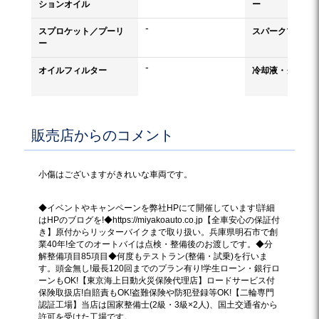
ションオイル
ー
-
スプロケット／プーリ
スパークプラグ
ー
-
オイルフィルター
冷却液・クーラ
販売店からのコメント
小傷はございますがきれいな車両です。
◆イベントやキャンペーンを弊社HPにて開催しています!詳細
はHPのブログを!◆https://miyakoauto.co.jp【全車安心の保証付
き】原付からリッターバイクまで取り扱い。兵庫県明石市で創
業40年!全てのオートバイは点検・整備後のお渡しです。◆分
解整備項目85項目◆何度もテストラン(整備・試乗)を行いま
す。頭金無し!最長120回までのプラン有り!学生ローン・銀行ロ
ーンもOK!【東京海上日動火災保険代理店】ロードサービス付
保険取扱店!自賠責もOK!盗難保険や防犯登録等OK!【二輪専門
認証工場】当店は国家整備士(2級・3級×2人)、国土交通省から
許可を受けた工場です。