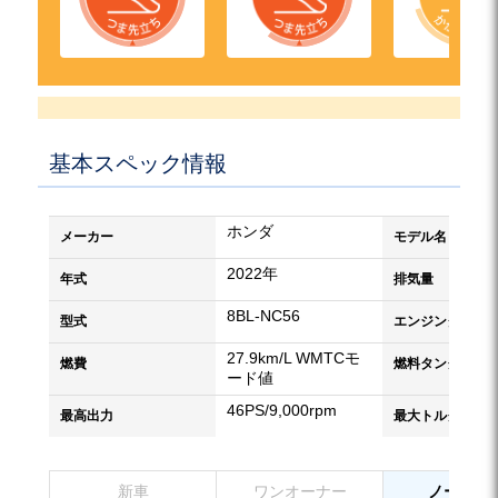
基本スペック情報
ホンダ
メーカー
モデル名
2022年
年式
排気量
8BL-NC56
型式
エンジンタイプ
27.9km/L WMTCモ
燃費
燃料タンク容量
ード値
46PS/9,000rpm
最高出力
最大トルク
新車
ワンオーナー
ノーマル