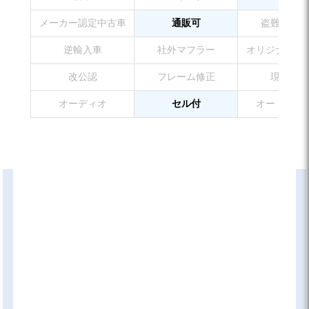
メーカー認定中古車
通販可
盗難防止装
逆輸入車
社外マフラー
オリジナルペ
改公認
フレーム修正
現状販売
オーディオ
セル付
オートマチ