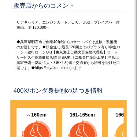
販売店からのコメント
リアキャリア、エンジンガード、ETC、USB、ブレイスバー付
車両。(約120,000-)
◆兵庫県明石市で創業40年!全てのオートバイは点検・整備後
のお渡しです。◆頭金無し!最長120回までのプラン有り!学生ロ
ーン・銀行ローンOK!【東京海上日動火災保険代理店】ロード
サービス付保険取扱店!自賠責OK!【二輪専門認証工場】当店は
国家整備士(2級×1人・3級×2人)国土交通省から許可を受けた工
場です。◆https://miyakoauto.co.jpまで
400X/ホンダ身長別の足つき情報
～160cm
161-165cm
166-170