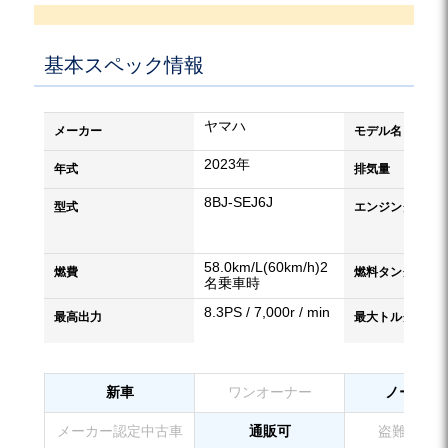
基本スペック情報
ヤマハ
メーカー
モデル名
2023年
年式
排気量
8BJ-SEJ6J
型式
エンジンタイプ
58.0km/L(60km/h)2
燃費
燃料タンク容量
名乗車時
8.3PS / 7,000r / min
最高出力
最大トルク
新車
ワンオーナー
ノーマル
メーカー認定中古車
通販可
盗難防止装