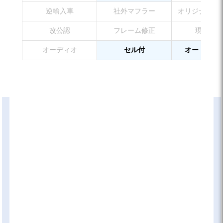
逆輸入車
社外マフラー
オリジナルペ
改公認
フレーム修正
現状販売
オーディオ
セル付
オートマチ