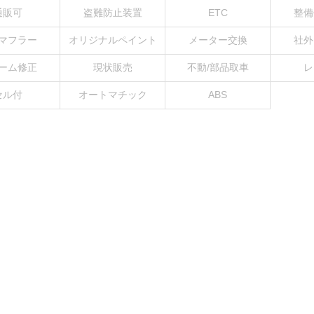
通販可
盗難防止装置
ETC
整備
マフラー
オリジナルペイント
メーター交換
社外
ーム修正
現状販売
不動/部品取車
レ
セル付
オートマチック
ABS