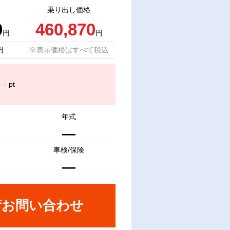
乗り出し価格
0
460,870
円
円
円
※表示価格はすべて税込
 pt
年式
m
―
車検/保険
―
荷お問い合わせ