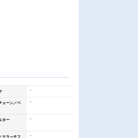
-
ヤ
-
チェーン／ベ
-
ルター
-
／クラッチフ