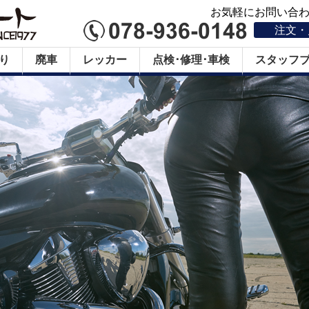
お気軽にお問い合わせ
注文・
り
廃車
レッカー
点検･修理･車検
スタッフ