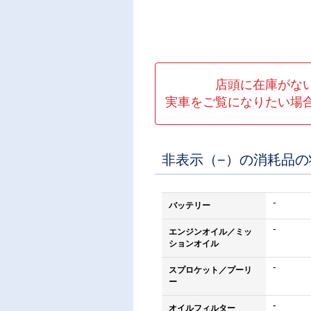
店頭に在庫がな
実車をご覧になりたい場
非表示（−）の消耗品
-
バッテリー
-
エンジンオイル／ミッ
ションオイル
-
スプロケット／プーリ
ー
-
オイルフィルター