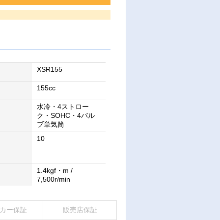
XSR155
155cc
水冷・4ストロー
ク・SOHC・4バル
ブ単気筒
10
1.4kgf・m /
7,500r/min
カー保証
販売店保証