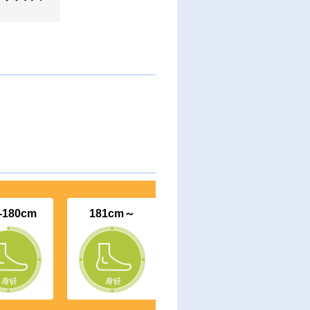
-180cm
181cm～