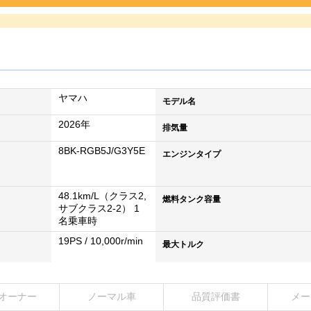
ヤマハ
モデル名
2026年
排気量
8BK-RGB5J/G3Y5E
エンジンタイプ
48.1km/L（クラス2,
燃料タンク容量
サブクラス2-2） 1
名乗車時
19PS / 10,000r/min
最大トルク
オーナー
ノーマル車
品質評価書
メー