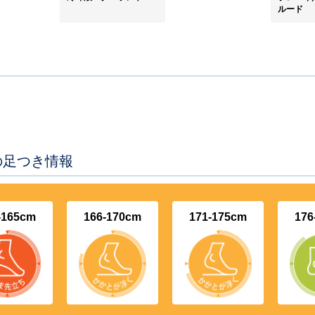
ルード
別の足つき情報
-165cm
166-170cm
171-175cm
176