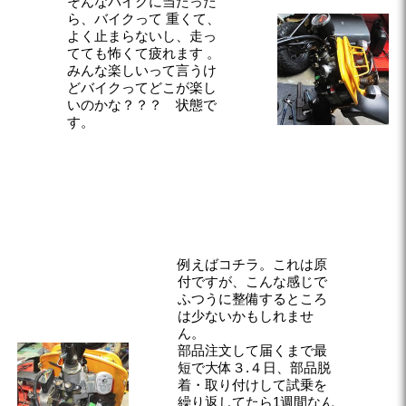
そんなバイクに当たった
ら、バイクって 重くて、
よく止まらないし、走っ
てても怖くて疲れます 。
みんな楽しいって言うけ
どバイクってどこが楽し
いのかな？？？ 状態で
す。
例えばコチラ。これは原
付ですが、こんな感じで
ふつうに整備するところ
は少ないかもしれませ
ん。
部品注文して届くまで最
短で大体３.４日、部品脱
着・取り付けして試乗を
繰り返してたら1週間なん