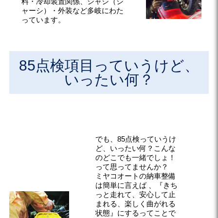
料・冷却装置関係、シャシ（シ
ャーシ）・外装など多岐にわた
っています。
85点検項目っていうけど、
いったい何？
でも、85点検っていうけ
ど、いったい何？こんな
のどこでも一緒でしょ！
って思ってませんか？
ミヤコオートの納車整備
は簡単に言えば 、『きち
っと走れて、安心して止
まれる、楽しく曲がれる
状態』にするってことで