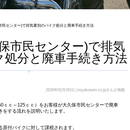
市民センター)で排気量別のバイク処分と廃車手続き方法
久保市民センター)で排気
ク処分と廃車手続き方法
2020年02月29日にmiyakoauto.co.jpさんが掲載
0ｃｃ～125ｃｃ）をお客様が大久保市民センターで廃車
きをする流れを説明いたします。
る原付バイクに対して課税されます。