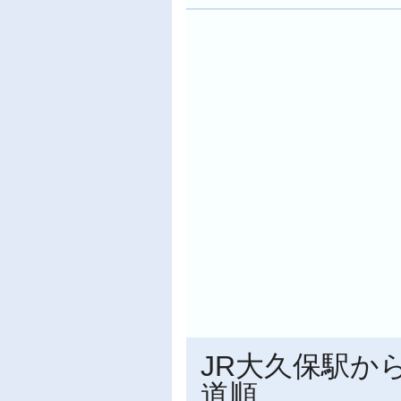
JR大久保駅か
道順。