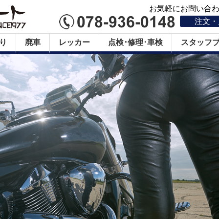
お気軽にお問い合わせ
注文・
り
廃車
レッカー
点検･修理･車検
スタッフ