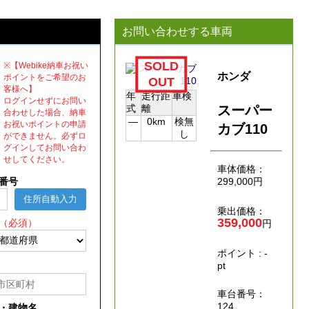
お問い合わせする車両
※【Webike納車お祝い
ホンダ
ポイントをご希望のお
客様へ】
年
走行距
車検
ログインせずにお問い
式
離
スーパー
合わせした場合、納車
―
0km
検無
お祝いポイントの申請
カブ110
し
ができません。必ずロ
グインしてお問い合わ
せしてください。
車体価格：
番号
299,000
円
住所自動入力
乗出価格：
359,000
（必須）
円
ポイント : -
pt
車台番号：
124
・建物名