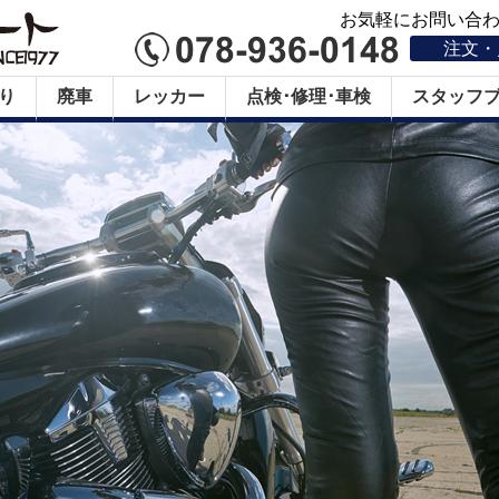
お気軽にお問い合わせ
注文・
り
廃車
レッカー
点検･修理･車検
スタッフ