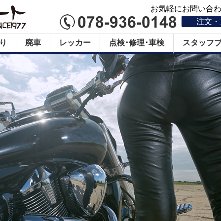
お気軽にお問い合わせ
注文・
り
廃車
レッカー
点検･修理･車検
スタッフ