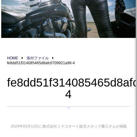
HOME
添付ファイル
fe8dd51f314085465d8afc0709921a96-4
fe8dd51f314085465d8af
4
2025年03月13日に株式会社ミヤコオート販売スタッフ桑江さんが掲載