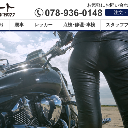
お気軽にお問い合わせ
注文・
り
廃車
レッカー
点検･修理･車検
スタッフ