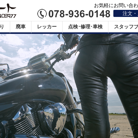
お気軽にお問い合わせ
注文・
り
廃車
レッカー
点検･修理･車検
スタッフ