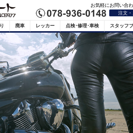
お気軽にお問い合わせ
注文・
り
廃車
レッカー
点検･修理･車検
スタッフ