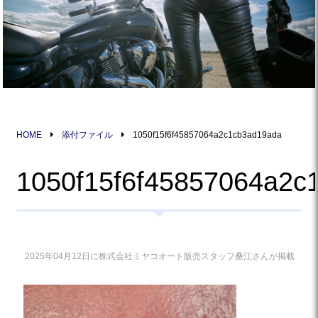
HOME
添付ファイル
1050f15f6f45857064a2c1cb3ad19ada
1050f15f6f45857064a2c
2025年04月12日に株式会社ミヤコオート販売スタッフ桑江さんが掲載