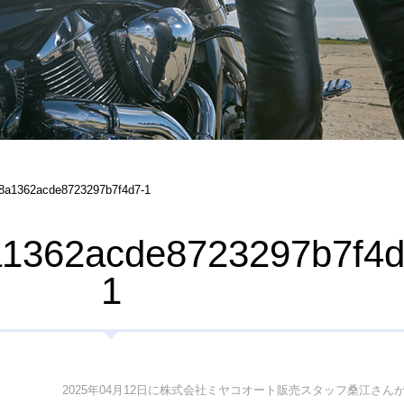
8a1362acde8723297b7f4d7-1
a1362acde8723297b7f4d
1
2025年04月12日に株式会社ミヤコオート販売スタッフ桑江さん