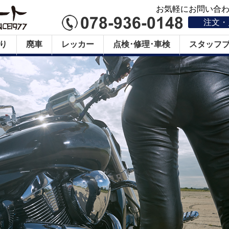
お気軽にお問い合わせ
注文・
り
廃車
レッカー
点検･修理･車検
スタッフ