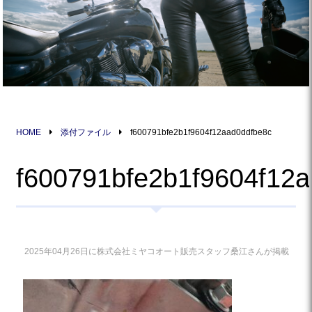
HOME
添付ファイル
f600791bfe2b1f9604f12aad0ddfbe8c
f600791bfe2b1f9604f12
2025年04月26日に株式会社ミヤコオート販売スタッフ桑江さんが掲載