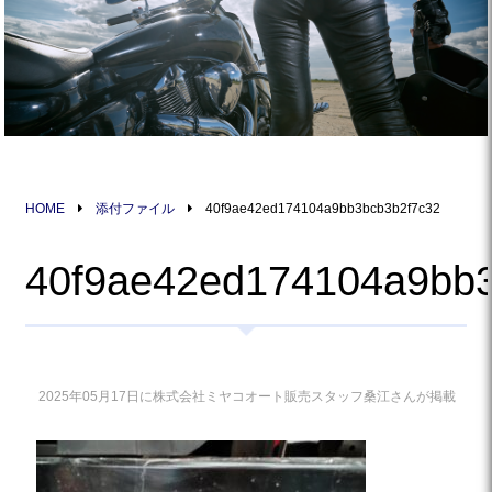
HOME
添付ファイル
40f9ae42ed174104a9bb3bcb3b2f7c32
40f9ae42ed174104a9bb
2025年05月17日に株式会社ミヤコオート販売スタッフ桑江さんが掲載