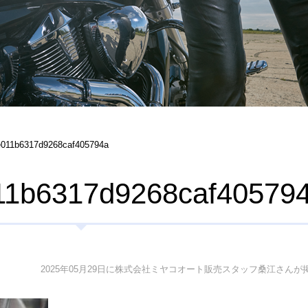
e011b6317d9268caf405794a
11b6317d9268caf40579
2025年05月29日に株式会社ミヤコオート販売スタッフ桑江さんが