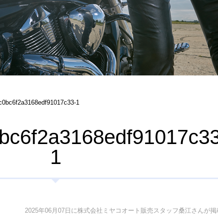
c0bc6f2a3168edf91017c33-1
bc6f2a3168edf91017c33
1
2025年06月07日に株式会社ミヤコオート販売スタッフ桑江さんが掲