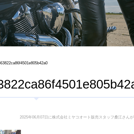
863822ca86f4501e805b42a0
3822ca86f4501e805b42
2025年06月07日に株式会社ミヤコオート販売スタッフ桑江さん