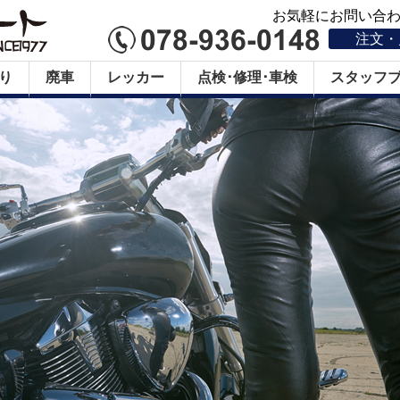
お気軽にお問い合わせ
注文・
り
廃車
レッカー
点検･修理･車検
スタッフ