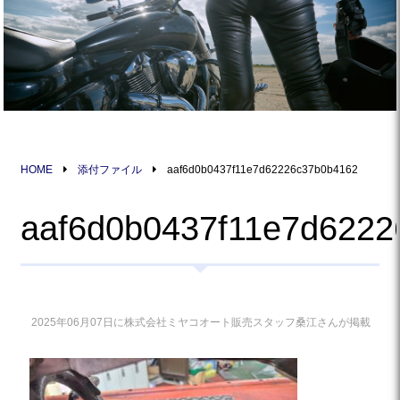
HOME
添付ファイル
aaf6d0b0437f11e7d62226c37b0b4162
aaf6d0b0437f11e7d6222
2025年06月07日に株式会社ミヤコオート販売スタッフ桑江さんが掲載