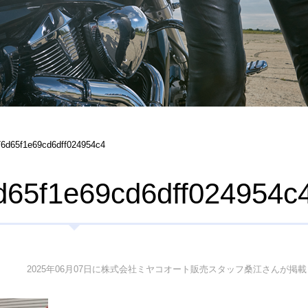
6d65f1e69cd6dff024954c4
65f1e69cd6dff024954c
2025年06月07日に株式会社ミヤコオート販売スタッフ桑江さんが掲載