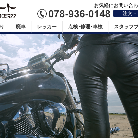
お気軽にお問い合わせ
注文・
り
廃車
レッカー
点検･修理･車検
スタッフ