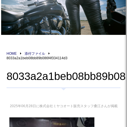
HOME
添付ファイル
8033a2a1beb08bb89b086f4f334114d3
8033a2a1beb08bb89b08
2025年06月28日に株式会社ミヤコオート販売スタッフ桑江さんが掲載