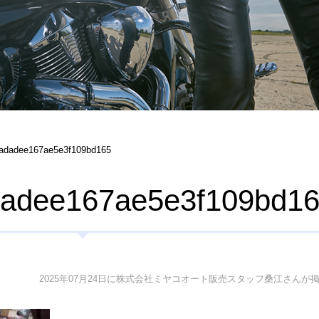
adadee167ae5e3f109bd165
dadee167ae5e3f109bd1
2025年07月24日に株式会社ミヤコオート販売スタッフ桑江さんが