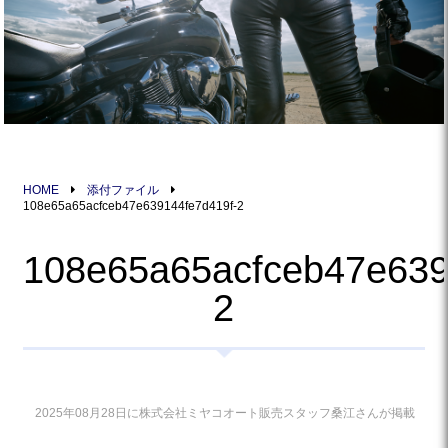
HOME
添付ファイル
108e65a65acfceb47e639144fe7d419f-2
108e65a65acfceb47e639
2
2025年08月28日に株式会社ミヤコオート販売スタッフ桑江さんが掲載