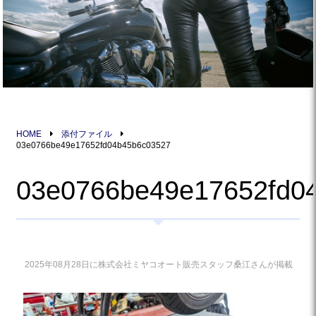
HOME
添付ファイル
03e0766be49e17652fd04b45b6c03527
03e0766be49e17652fd0
2025年08月28日に株式会社ミヤコオート販売スタッフ桑江さんが掲載