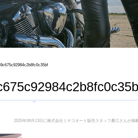
9c675c92984c2b8fc0c35bf
c675c92984c2b8fc0c35b
2025年09月13日に株式会社ミヤコオート販売スタッフ桑江さんが掲