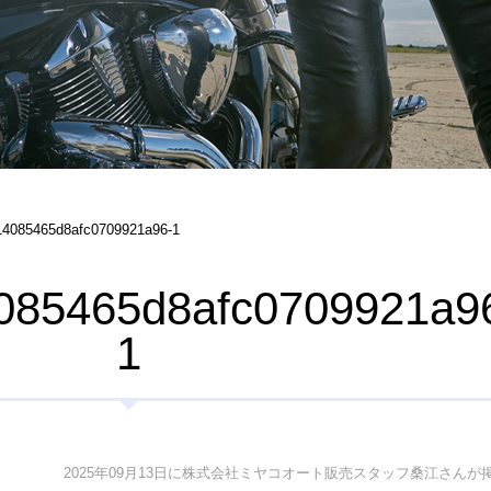
14085465d8afc0709921a96-1
085465d8afc0709921a9
1
2025年09月13日に株式会社ミヤコオート販売スタッフ桑江さんが