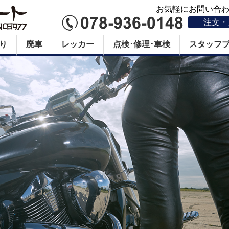
お気軽にお問い合わせ
注文・
り
廃車
レッカー
点検･修理･車検
スタッフ