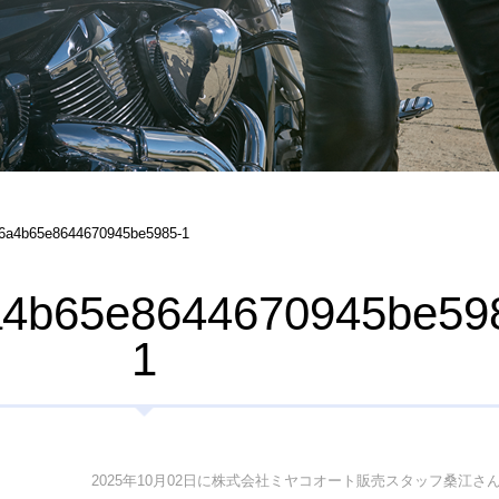
6a4b65e8644670945be5985-1
a4b65e8644670945be59
1
2025年10月02日に株式会社ミヤコオート販売スタッフ桑江さ