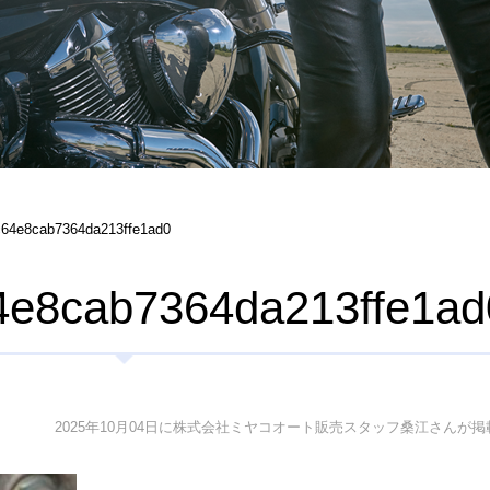
64e8cab7364da213ffe1ad0
4e8cab7364da213ffe1ad
2025年10月04日に株式会社ミヤコオート販売スタッフ桑江さんが掲