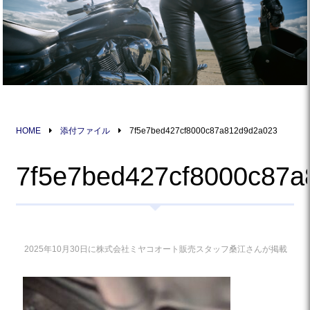
HOME
添付ファイル
7f5e7bed427cf8000c87a812d9d2a023
7f5e7bed427cf8000c87
2025年10月30日に株式会社ミヤコオート販売スタッフ桑江さんが掲載