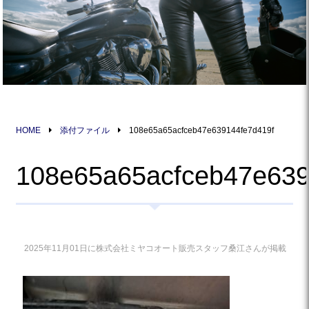
HOME
添付ファイル
108e65a65acfceb47e639144fe7d419f
108e65a65acfceb47e639
2025年11月01日に株式会社ミヤコオート販売スタッフ桑江さんが掲載