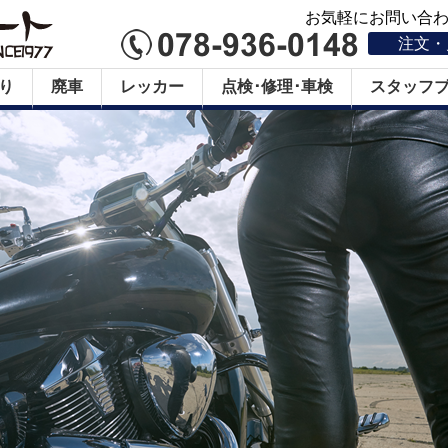
お気軽にお問い合わせ
注文・
り
廃車
レッカー
点検･修理･車検
スタッフ