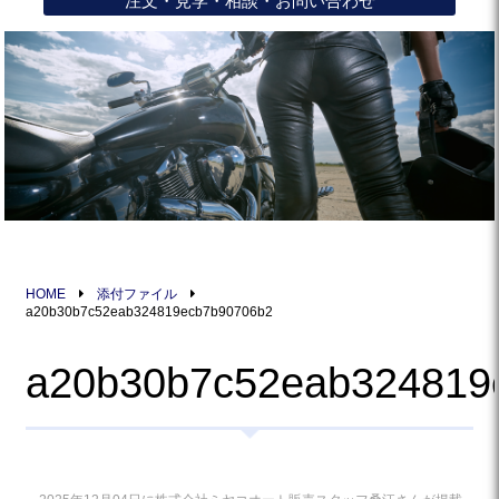
注文・見学・相談・お問い合わせ
HOME
添付ファイル
a20b30b7c52eab324819ecb7b90706b2
a20b30b7c52eab324819