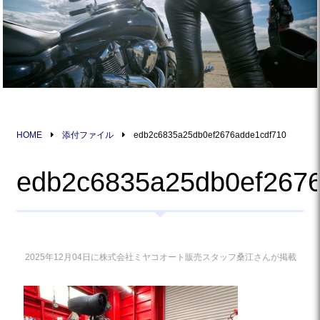
HOME
添付ファイル
edb2c6835a25db0ef2676adde1cdf710
edb2c6835a25db0ef267
2025年12月04日に株式会社ミヤコオート販売スタッフ桑江さんが掲載