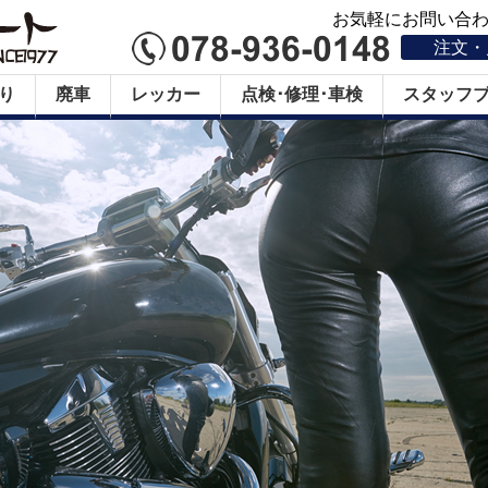
お気軽にお問い合わせ
注文・
り
廃車
レッカー
点検･修理･車検
スタッフ