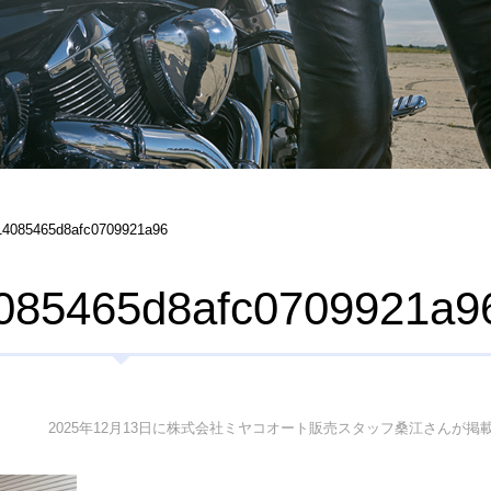
14085465d8afc0709921a96
4085465d8afc0709921a9
2025年12月13日に株式会社ミヤコオート販売スタッフ桑江さんが掲