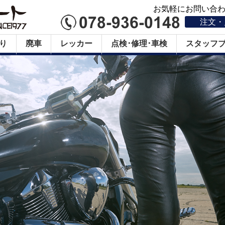
お気軽にお問い合わせ
注文・
り
廃車
レッカー
点検･修理･車検
スタッフ