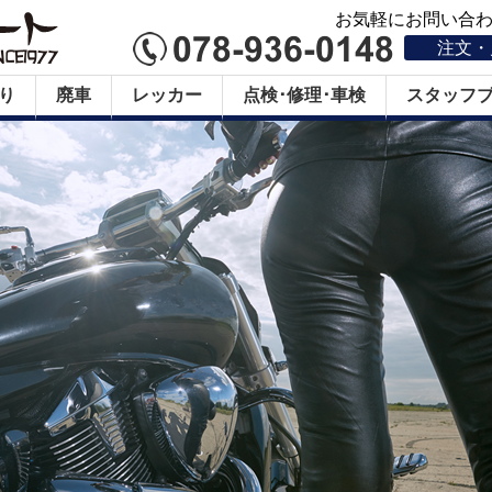
お気軽にお問い合わせ
注文・
り
廃車
レッカー
点検･修理･車検
スタッフ