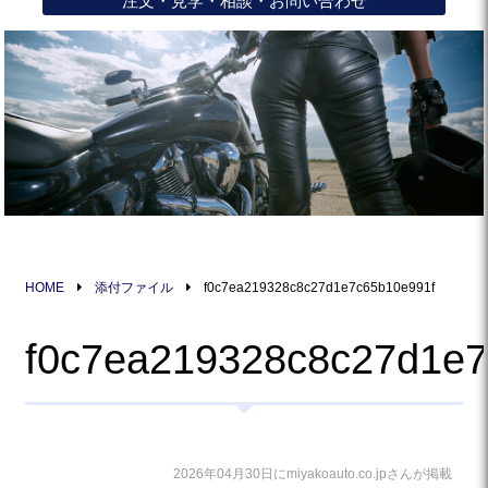
注文・見学・相談・お問い合わせ
HOME
添付ファイル
f0c7ea219328c8c27d1e7c65b10e991f
f0c7ea219328c8c27d1e7
2026年04月30日にmiyakoauto.co.jpさんが掲載