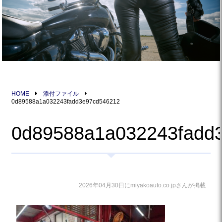
HOME
添付ファイル
0d89588a1a032243fadd3e97cd546212
0d89588a1a032243fadd
2026年04月30日にmiyakoauto.co.jpさんが掲載