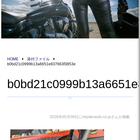
HOME
添付ファイル
b0bd21c0999b13a6651e837663f3853e
b0bd21c0999b13a6651e
2026年05月09日にmiyakoauto.co.jpさんが掲載