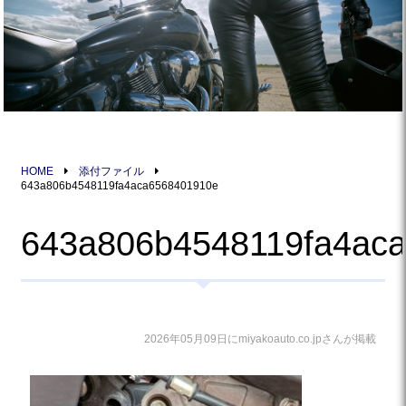
HOME
添付ファイル
643a806b4548119fa4aca6568401910e
643a806b4548119fa4ac
2026年05月09日にmiyakoauto.co.jpさんが掲載