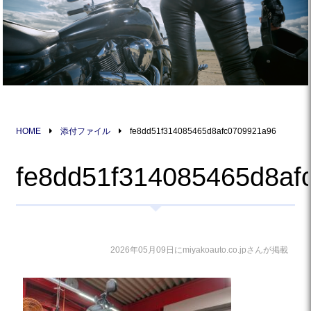
HOME
添付ファイル
fe8dd51f314085465d8afc0709921a96
fe8dd51f314085465d8af
2026年05月09日にmiyakoauto.co.jpさんが掲載