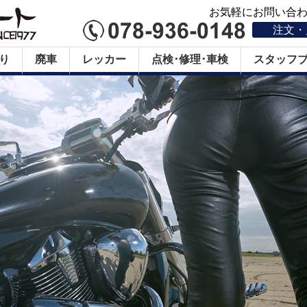
お気軽にお問い合わせ
注文・
り
廃車
レッカー
点検･修理･車検
スタッフ