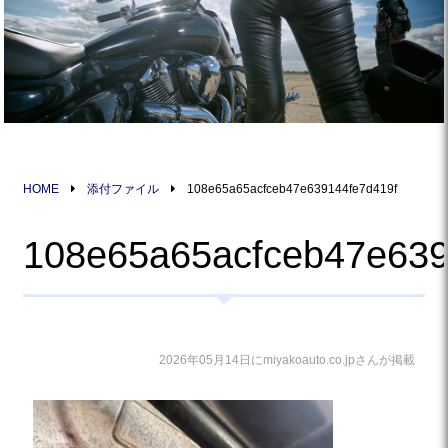
HOME
添付ファイル
108e65a65acfceb47e639144fe7d419f
108e65a65acfceb47e639
2026年05月14日にmiyakoauto.co.jpさんが掲載