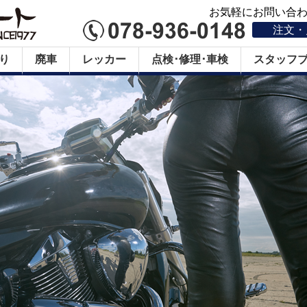
お気軽にお問い合わせ
注文・
り
廃車
レッカー
点検･修理･車検
スタッフ